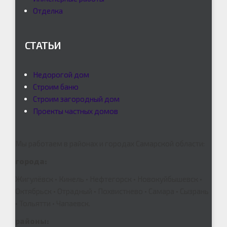
Отделка
СТАТЬИ
Недорогой дом
Строим баню
Строим загородный дом
Проекты частных домов
Мы работаем в районах и городах Самарской области:
города:
Жигулёвск • Кинель • Нефтегорск • Новокуйбышевск •
Октябрьск • Отрадный • Похвистнево • Самара • Сызрань
• Тольятти • Чапаевск.
районы: