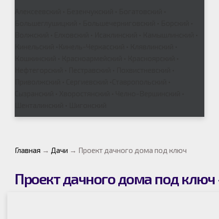
Алексеевский • Безенчукский • Богатовский •
Большеглушицкий • Большечерниговский • Борский •
Волжский • Елховский • Исаклинский • Камышлинский •
Кинельский •Кинель-Черкасский • Клявлинский •
Кошкинский • Красноармейский • Красноярский •
Нефтегорский • Пестравский • Похвистневский •
Приволжский • Сергиевский •Ставропольский •
Сызранский • Хворостянский • Челно-Вершинский •
Шенталинский • Шигонский
Главная
→
Дачи
→
Проект дачного дома под ключ
Проект дачного дома под ключ 