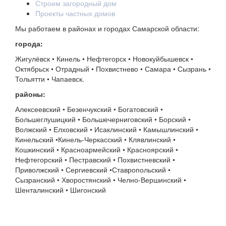
Строим загородный дом
Проекты частных домов
Мы работаем в районах и городах Самарской области:
города:
Жигулёвск • Кинель • Нефтегорск • Новокуйбышевск •
Октябрьск • Отрадный • Похвистнево • Самара • Сызрань •
Тольятти • Чапаевск.
районы:
Алексеевский • Безенчукский • Богатовский •
Большеглушицкий • Большечерниговский • Борский •
Волжский • Елховский • Исаклинский • Камышлинский •
Кинельский •Кинель-Черкасский • Клявлинский •
Кошкинский • Красноармейский • Красноярский •
Нефтегорский • Пестравский • Похвистневский •
Приволжский • Сергиевский •Ставропольский •
Сызранский • Хворостянский • Челно-Вершинский •
Шенталинский • Шигонский