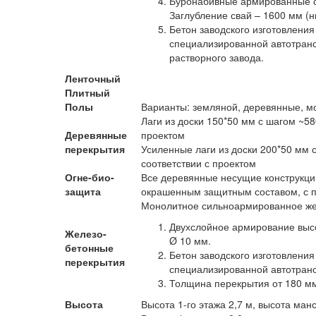
Буронабивные армированные с
Заглубление свай – 1600 мм (н
Бетон заводского изготовления
специализированной автотранс
растворного завода.
Ленточный
Плитный
Полы
Варианты: земляной, деревянные, мо
Лаги из доски 150*50 мм с шагом ~58
Деревянные
проектом
перекрытия
Усиленные лаги из доски 200*50 мм 
соответствии с проектом
Огне-био-
Все деревянные несущие конструкц
защита
окрашенным защитным составом, с 
Монолитное сильноармированное же
Двухслойное армирование высо
Железо-
Ø 10 мм.
бетонные
Бетон заводского изготовления
перекрытия
специализированной автотранс
Толщина перекрытия от 180 мм 
Высота
Высота 1-го этажа 2,7 м, высота ман