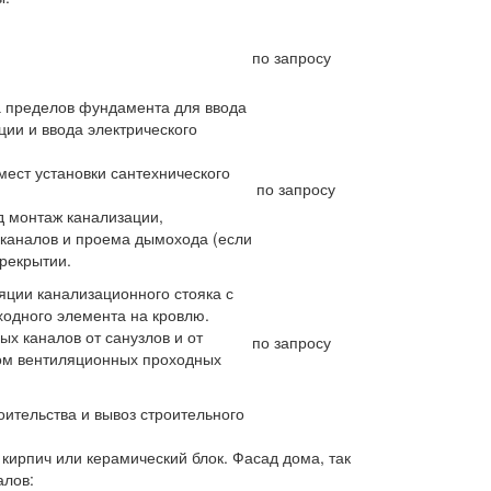
по запросу
за пределов фундамента для ввода
ции и ввода электрического
мест установки сантехнического
по запросу
д монтаж канализации,
каналов и проема дымохода (если
рекрытии.
ции канализационного стояка с
одного элемента на кровлю.
х каналов от санузлов и от
по запросу
ом вентиляционных проходных
оительства и вывоз строительного
кирпич или керамический блок. Фасад дома, так
алов: