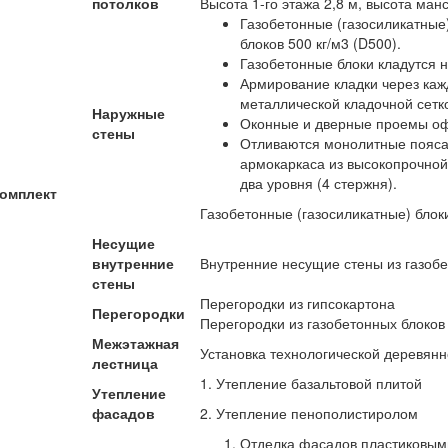
потолков
Высота 1-го этажа 2,8 м, высота ман
Газобетонные (газосиликатные
блоков 500 кг/м3 (D500).
Газобетонные блоки кладутся 
Армирование кладки через каж
металлической кладочной сетк
Наружные
Оконные и дверные проемы оф
стены
Отливаются монолитные пояса
армокаркаса из высокопрочной 
два уровня (4 стержня).
омплект
Газобетонные (газосиликатные) блок
Несущие
внутренние
Внутренние несущие стены из газоб
стены
Перегородки из гипсокартона
Перегородки
Перегородки из газобетонных блоков
Межэтажная
Установка технологической деревян
лестница
1. Утепление базальтовой плитой
Утепление
фасадов
2. Утепление пенополистиролом
Отделка фасадов пластиковы