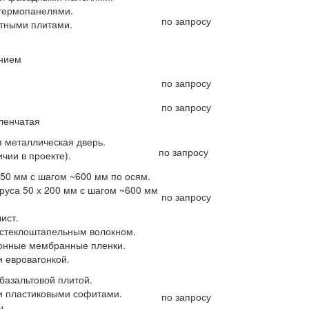
термопанелями.
по запросу
тными плитами.
ением
по запросу
по запросу
ленчатая
 металлическая дверь.
по запросу
чии в проекте).
150 мм с шагом ~600 мм по осям.
руса 50 х 200 мм с шагом ~600 мм
по запросу
ист.
 стеклоштапельным волокном.
онные мембранные пленки.
и евровагонкой.
базальтовой плитой.
и пластиковыми софитами.
по запросу
ы.