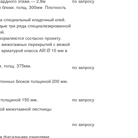
сардного этажа — 2,8м
по запросу
) блоки, толщ. 300мм Плотность
на специальный кладочный клей.
дые три ряда специализированной
ой.
ормляются согласно проекту.
 межэтажных перекрытий с вязкой
арматурой класса АIII Ø 10 мм в
и, толщ. 375мм.
по запросу
етонных блоков толщиной 200 мм.
 толщиной 150 мм.
по запросу
ной межэтажной лестницы
по запросу
ми фасадными панелями.