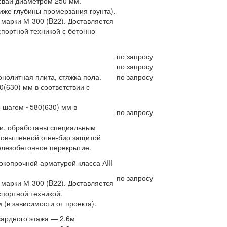
ваи диаметром 250 мм.
иже глубины промерзания грунта).
 марки М-300 (B22). Доставляется
портной техникой с бетонно-
по запросу
по запросу
нолитная плита, стяжка пола.
по запросу
0(630) мм в соответствии с
с шагом ~580(630) мм в
по запросу
ии, обработаны специальным
повышенной огне-био защитой
лезобетонное перекрытие.
копрочной арматурой класса АIII
по запросу
 марки М-300 (B22). Доставляется
портной техникой.
(в зависимости от проекта).
сардного этажа — 2,6м