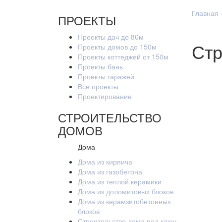
Главная
ПРОЕКТЫ
Проекты дач до 80м
Стр
Проекты домов до 150м
Проекты коттеджей от 150м
Проекты бань
Проекты гаражей
Все проекты
Проектирование
СТРОИТЕЛЬСТВО
ДОМОВ
Дома
Дома из кирпича
Дома из газобетона
Дома из теплой керамики
Дома из доломитовых блоков
Дома из керамзитобетонных
блоков
Строительство дома под ключ