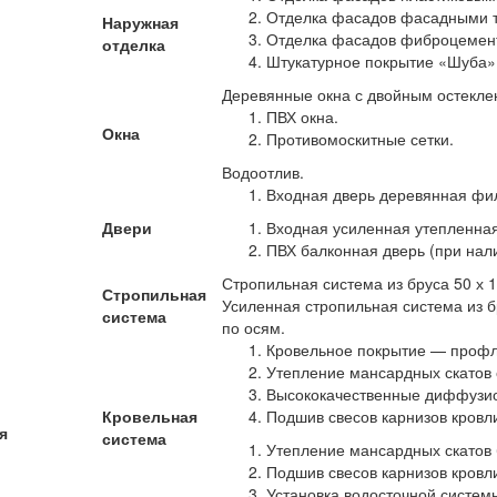
Отделка фасадов фасадными 
Наружная
Отделка фасадов фиброцемен
отделка
Штукатурное покрытие «Шуба»
Деревянные окна с двойным остекл
ПВХ окна.
Окна
Противомоскитные сетки.
Водоотлив.
Входная дверь деревянная фи
Двери
Входная усиленная утепленная
ПВХ балконная дверь (при нали
Стропильная система из бруса 50 х 
Стропильная
Усиленная стропильная система из б
система
по осям.
Кровельное покрытие — профл
Утепление мансардных скатов
Высококачественные диффузи
Кровельная
Подшив свесов карнизов кровл
я
система
Утепление мансардных скатов 
Подшив свесов карнизов кровл
Установка водосточной систем