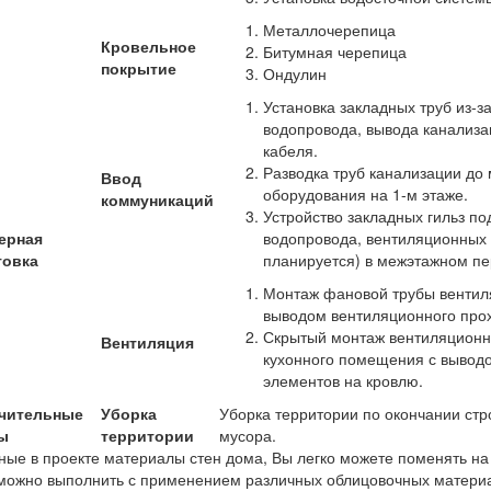
Металлочерепица
Кровельное
Битумная черепица
покрытие
Ондулин
Установка закладных труб из-
водопровода, вывода канализа
кабеля.
Разводка труб канализации до 
Ввод
оборудования на 1-м этаже.
коммуникаций
Устройство закладных гильз по
ерная
водопровода, вентиляционных 
товка
планируется) в межэтажном пе
Монтаж фановой трубы вентиля
выводом вентиляционного прох
Скрытый монтаж вентиляционны
Вентиляция
кухонного помещения с вывод
элементов на кровлю.
чительные
Уборка
Уборка территории по окончании стр
ы
территории
мусора.
ные в проекте материалы стен дома, Вы легко можете поменять на 
можно выполнить с применением различных облицовочных матери