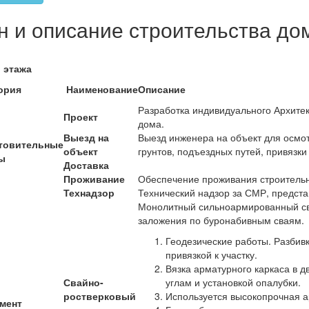
 и описание строительства дом
 этажа
ория
Наименование
Описание
Разработка индивидуального Архитек
Проект
дома.
Выезд на
Выезд инженера на объект для осмот
товительные
объект
грунтов, подъездных путей, привязки 
ы
Доставка
Проживание
Обеспечение проживания строительн
Технадзор
Технический надзор за СМР, предст
Монолитный сильноармированный св
заложения по буронабивным сваям.
Геодезические работы. Разбивк
привязкой к участку.
Вязка арматурного каркаса в дв
Свайно-
углам и установкой опалубки.
ростверковый
Используется высокопрочная ар
мент