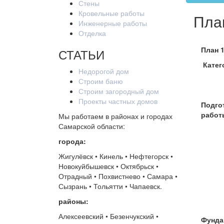
Стены
Кровельные работы
План
Инженерные работы
Отделка
План 1
СТАТЬИ
Катег
Недорогой дом
Строим баню
Строим загородный дом
Проекты частных домов
Подго
работ
Мы работаем в районах и городах
Самарской области:
города:
Жигулёвск • Кинель • Нефтегорск •
Новокуйбышевск • Октябрьск •
Отрадный • Похвистнево • Самара •
Сызрань • Тольятти • Чапаевск.
районы:
Алексеевский • Безенчукский •
Фунда