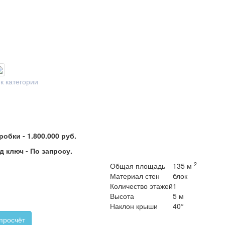
к категории
оробки -
1.800.000 руб.
д ключ -
По запросу.
2
Общая площадь
135 м
Материал стен
блок
Количество этажей
1
Высота
5 м
Наклон крыши
40°
 просчёт