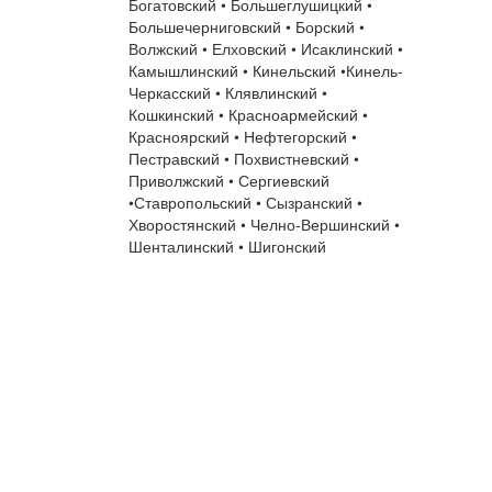
Богатовский • Большеглушицкий •
Большечерниговский • Борский •
Волжский • Елховский • Исаклинский •
Камышлинский • Кинельский •Кинель-
Черкасский • Клявлинский •
Кошкинский • Красноармейский •
Красноярский • Нефтегорский •
Пестравский • Похвистневский •
Приволжский • Сергиевский
•Ставропольский • Сызранский •
Хворостянский • Челно-Вершинский •
Шенталинский • Шигонский