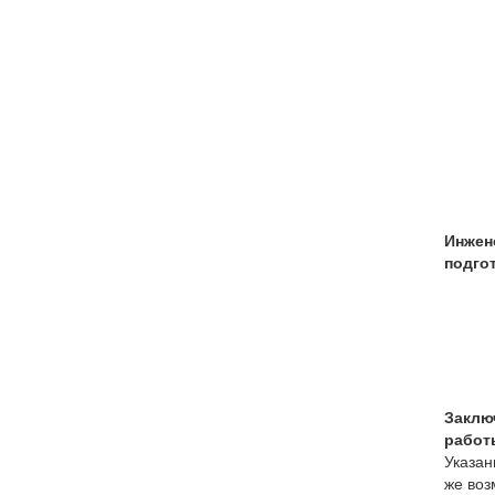
Инжен
подго
Заклю
работ
Указан
же воз