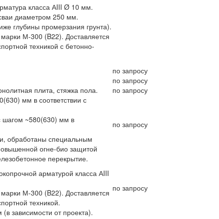
матура класса АIII Ø 10 мм.
ваи диаметром 250 мм.
иже глубины промерзания грунта).
 марки М-300 (B22). Доставляется
портной техникой с бетонно-
по запросу
по запросу
нолитная плита, стяжка пола.
по запросу
0(630) мм в соответствии с
с шагом ~580(630) мм в
по запросу
ии, обработаны специальным
повышенной огне-био защитой
лезобетонное перекрытие.
копрочной арматурой класса АIII
по запросу
 марки М-300 (B22). Доставляется
портной техникой.
(в зависимости от проекта).