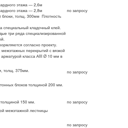
сардного этажа — 2,6м
сардного этажа — 2,8м
по запросу
) блоки, толщ. 300мм Плотность
на специальный кладочный клей.
дые три ряда специализированной
ой.
ормляются согласно проекту.
 межэтажных перекрытий с вязкой
арматурой класса АIII Ø 10 мм в
и, толщ. 375мм.
по запросу
етонных блоков толщиной 200 мм.
 толщиной 150 мм.
по запросу
ной межэтажной лестницы
по запросу