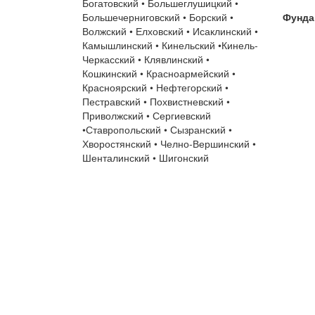
Богатовский • Большеглушицкий •
Большечерниговский • Борский •
Фунда
Волжский • Елховский • Исаклинский •
Камышлинский • Кинельский •Кинель-
Черкасский • Клявлинский •
Кошкинский • Красноармейский •
Красноярский • Нефтегорский •
Пестравский • Похвистневский •
Приволжский • Сергиевский
•Ставропольский • Сызранский •
Хворостянский • Челно-Вершинский •
Шенталинский • Шигонский