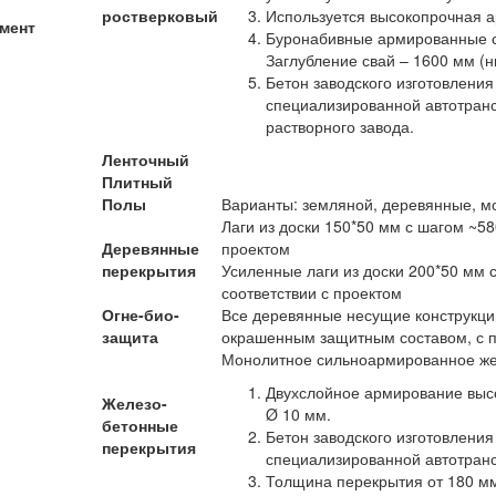
ростверковый
Используется высокопрочная ар
мент
Буронабивные армированные с
Заглубление свай – 1600 мм (н
Бетон заводского изготовления
специализированной автотранс
растворного завода.
Ленточный
Плитный
Полы
Варианты: земляной, деревянные, мо
Лаги из доски 150*50 мм с шагом ~58
Деревянные
проектом
перекрытия
Усиленные лаги из доски 200*50 мм 
соответствии с проектом
Огне-био-
Все деревянные несущие конструкц
защита
окрашенным защитным составом, с 
Монолитное сильноармированное же
Двухслойное армирование высо
Железо-
Ø 10 мм.
бетонные
Бетон заводского изготовления
перекрытия
специализированной автотранс
Толщина перекрытия от 180 мм 