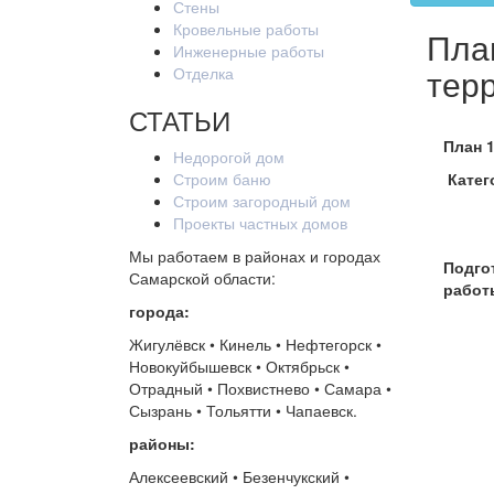
Стены
Кровельные работы
Пла
Инженерные работы
тер
Отделка
СТАТЬИ
План 1
Недорогой дом
Строим баню
Катег
Строим загородный дом
Проекты частных домов
Мы работаем в районах и городах
Подго
Самарской области:
работ
города:
Жигулёвск • Кинель • Нефтегорск •
Новокуйбышевск • Октябрьск •
Отрадный • Похвистнево • Самара •
Сызрань • Тольятти • Чапаевск.
районы:
Алексеевский • Безенчукский •