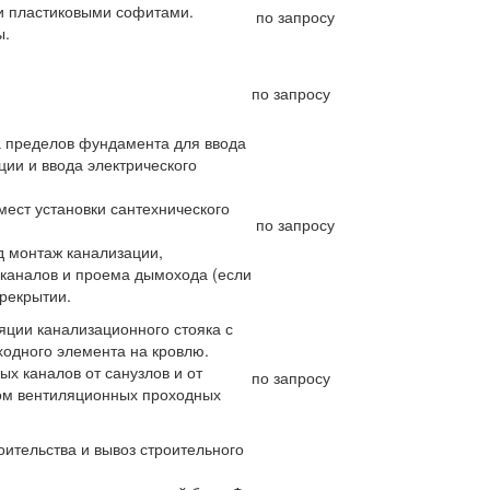
и пластиковыми софитами.
по запросу
ы.
по запросу
за пределов фундамента для ввода
ции и ввода электрического
мест установки сантехнического
по запросу
д монтаж канализации,
каналов и проема дымохода (если
рекрытии.
ции канализационного стояка с
одного элемента на кровлю.
х каналов от санузлов и от
по запросу
ом вентиляционных проходных
оительства и вывоз строительного