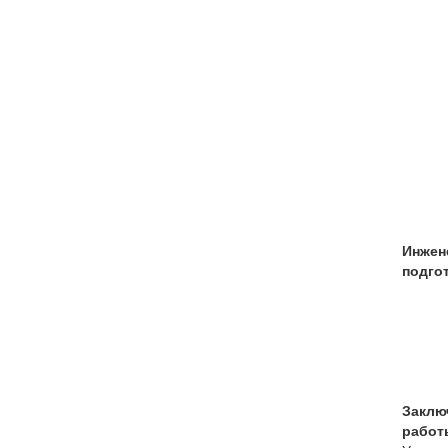
Инжен
подго
Заклю
работ