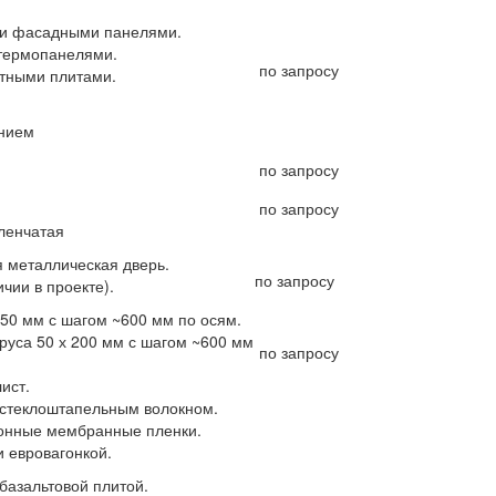
ми фасадными панелями.
термопанелями.
по запросу
тными плитами.
ением
по запросу
по запросу
ленчатая
 металлическая дверь.
по запросу
чии в проекте).
150 мм с шагом ~600 мм по осям.
руса 50 х 200 мм с шагом ~600 мм
по запросу
ист.
 стеклоштапельным волокном.
онные мембранные пленки.
и евровагонкой.
базальтовой плитой.