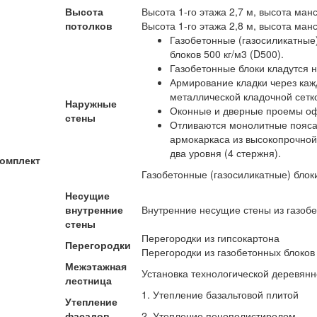
Высота
Высота 1-го этажа 2,7 м, высота ман
потолков
Высота 1-го этажа 2,8 м, высота ман
Газобетонные (газосиликатные
блоков 500 кг/м3 (D500).
Газобетонные блоки кладутся 
Армирование кладки через каж
металлической кладочной сетк
Наружные
Оконные и дверные проемы оф
стены
Отливаются монолитные пояса
армокаркаса из высокопрочной 
два уровня (4 стержня).
омплект
Газобетонные (газосиликатные) блок
Несущие
внутренние
Внутренние несущие стены из газоб
стены
Перегородки из гипсокартона
Перегородки
Перегородки из газобетонных блоков
Межэтажная
Установка технологической деревян
лестница
1. Утепление базальтовой плитой
Утепление
фасадов
2. Утепление пенополистиролом