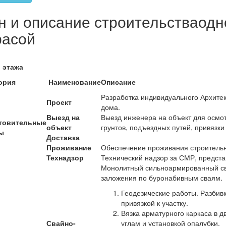
н и описание строительстваодн
расой
 этажа
ория
Наименование
Описание
Разработка индивидуального Архитек
Проект
дома.
Выезд на
Выезд инженера на объект для осмот
товительные
объект
грунтов, подъездных путей, привязки 
ы
Доставка
Проживание
Обеспечение проживания строительн
Технадзор
Технический надзор за СМР, предст
Монолитный сильноармированный св
заложения по буронабивным сваям.
Геодезические работы. Разбивк
привязкой к участку.
Вязка арматурного каркаса в дв
Свайно-
углам и установкой опалубки.