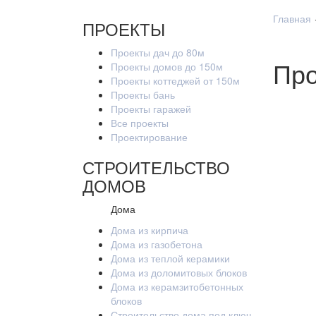
Главная
ПРОЕКТЫ
Проекты дач до 80м
Про
Проекты домов до 150м
Проекты коттеджей от 150м
Проекты бань
Проекты гаражей
Все проекты
Проектирование
СТРОИТЕЛЬСТВО
ДОМОВ
Дома
Дома из кирпича
Дома из газобетона
Дома из теплой керамики
Дома из доломитовых блоков
Дома из керамзитобетонных
блоков
Строительство дома под ключ