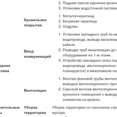
Подшив свесов карнизов кровл
Установка водосточной систем
Металлочерепица
Кровельное
Битумная черепица
покрытие
Ондулин
Установка закладных труб из-
водопровода, вывода канализа
кабеля.
Разводка труб канализации до 
Ввод
оборудования на 1-м этаже.
коммуникаций
Устройство закладных гильз по
ерная
водопровода, вентиляционных 
товка
планируется) в межэтажном пе
Монтаж фановой трубы вентиля
выводом вентиляционного прох
Скрытый монтаж вентиляционны
Вентиляция
кухонного помещения с вывод
элементов на кровлю.
чительные
Уборка
Уборка территории по окончании стр
ы
территории
мусора.