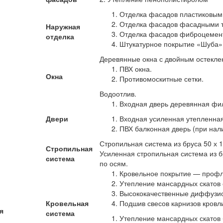
Отделка фасадов пластиковы
Отделка фасадов фасадными 
Наружная
Отделка фасадов фиброцемен
отделка
Штукатурное покрытие «Шуба»
Деревянные окна с двойным остекл
ПВХ окна.
Окна
Противомоскитные сетки.
Водоотлив.
Входная дверь деревянная фи
Двери
Входная усиленная утепленная
ПВХ балконная дверь (при нали
Стропильная система из бруса 50 х 
Стропильная
Усиленная стропильная система из б
система
по осям.
Кровельное покрытие — профл
Утепление мансардных скатов
Высококачественные диффузи
Кровельная
Подшив свесов карнизов кровл
я
система
Утепление мансардных скатов 