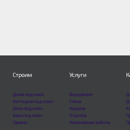
Строим
Услуги
К
Дома под ключ
Фундамент
Д
Коттеджи под ключ
Стены
Д
Дачи под ключ
Крышка
К
Бани под ключ
Отделка
П
Гаражи
Инженерные работы
П