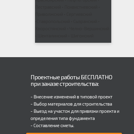
Пестравский • Похвистневский •
Приволжский • Сергиевский
•Ставропольский • Сызранский •
Хворостянский • Челно-Вершинский
• Шенталинский • Шигонский
Проектные работы БЕСПЛАТНО
при заказе строительства:
- Внесение изменений в типовой проект
- Выбор материалов для строительства
- Выезд на участок для привязки проекта и
определения типа фундамента
- Составление сметы.