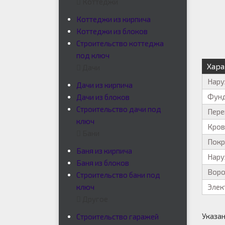
Коттеджи
Коттеджи из кирпича
Коттеджи из блоков
Строительство коттеджа
под ключ
Хара
Дачи
Нару
Дачи из кирпича
Фун
Дачи из блоков
Строительство дачи под
Пере
ключ
Кров
Бани
Покр
Баня из кирпича
Нару
Баня из блоков
Воро
Строительство бани под
ключ
Элек
Другое
Указан
Строительство гаражей