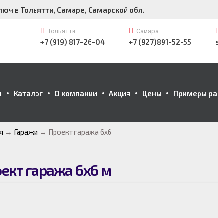
люч в Тольятти, Самаре, Самарской обл.
Тольятти
Самара
+7 (919) 817-26-04
+7 (927)891-52-55
я
Каталог
О компании
Акция
Цены
Примеры ра
я
→
Гаражи
→
Проект гаража 6х6
ект гаража 6х6 м