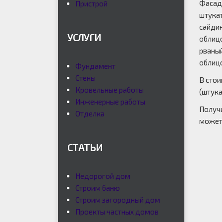
Фасад
Пристрой
штукат
сайдин
УСЛУГИ
облиц
рваны
облиц
Фундамент
Стены
В стои
Кровельные работы
(штука
Инженерные работы
Получи
Отделка
можете
СТАТЬИ
Недорогой дом
Строим баню
Строим загородный дом
Проекты частных домов