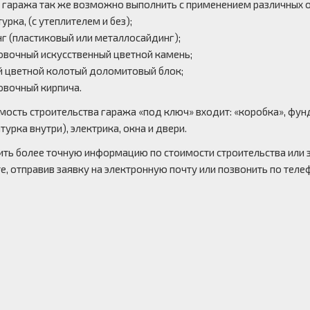
 гаража так же возможно выполнить с применением различных 
урка, (с утеплителем и без);
г (пластиковый или металлосайдинг);
овочный искусственный цветной камень;
й цветной колотый доломитовый блок;
овочный кирпича.
мость строительства гаража «под ключ» входит: «коробка», фун
турка внутри), электрика, окна и двери.
ть более точную информацию по стоимости строительства или з
, отправив заявку на электронную почту или позвонить по теле