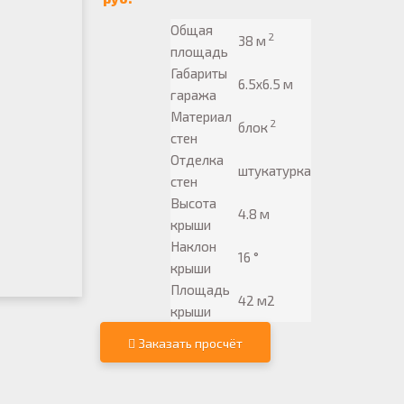
Общая
2
38 м
площадь
Габариты
6.5х6.5 м
гаража
Материал
2
блок
стен
Отделка
штукатурка
стен
Высота
4.8 м
крыши
Наклон
16 °
крыши
Площадь
42 м2
крыши
Заказать просчёт