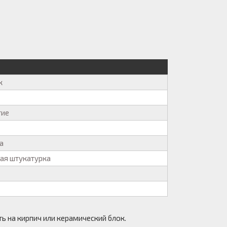
к
тие
а
ая штукатурка
ь на кирпич или керамический блок.