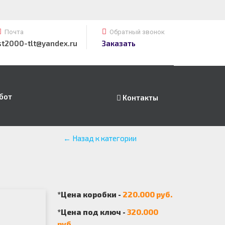
Почта
Обратный звонок
st2000-tlt@yandex.ru
Заказать
бот
Контакты
← Назад к категории
*Цена коробки -
220.000 руб.
*Цена под ключ -
320.000
руб.