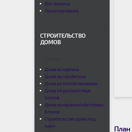
Все проекты
Проектирование
СТРОИТЕЛЬСТВО
ДОМОВ
Дома
Дома из кирпича
Дома из газобетона
Дома из теплой керамики
Дома из доломитовых
блоков
Дома из керамзитобетонных
блоков
Строительство дома под
ключ
План 