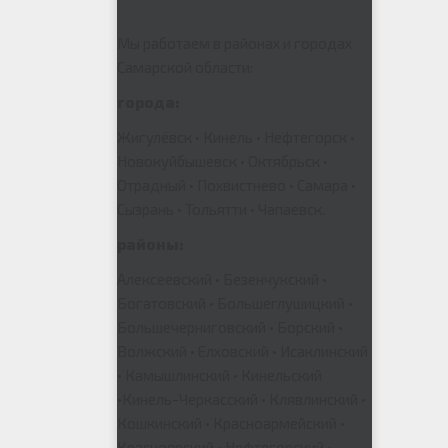
Мы работаем в районах и городах
Самарской области:
города:
Жигулёвск • Кинель • Нефтегорск •
Новокуйбышевск • Октябрьск •
Отрадный • Похвистнево • Самара •
Сызрань • Тольятти • Чапаевск.
районы:
Алексеевский • Безенчукский •
Богатовский • Большеглушицкий •
Большечерниговский • Борский •
Волжский • Елховский • Исаклинский
• Камышлинский • Кинельский
•Кинель-Черкасский • Клявлинский •
Кошкинский • Красноармейский •
Красноярский • Нефтегорский •