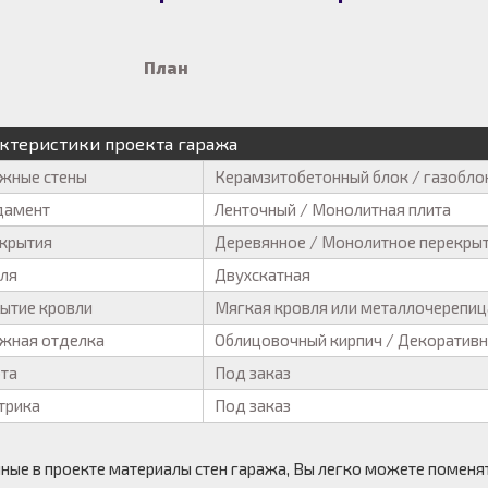
План
ктеристики проекта гаража
жные стены
Керамзитобетонный блок / газобло
дамент
Ленточный / Монолитная плита
крытия
Деревянное / Монолитное перекры
ля
Двухскатная
ытие кровли
Мягкая кровля или металлочерепиц
жная отделка
Облицовочный кирпич / Декоративн
та
Под заказ
трика
Под заказ
ные в проекте материалы стен гаража, Вы легко можете поменят