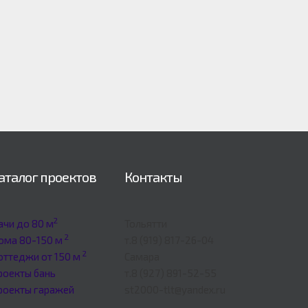
аталог проектов
Контакты
2
ачи до 80 м
Тольятти
2
ома 80-150 м
т.8 (919) 817-26-04
2
оттеджи от 150 м
Самара
роекты бань
т.8 (927) 891-52-55
роекты гаражей
st2000-tlt@yandex.ru